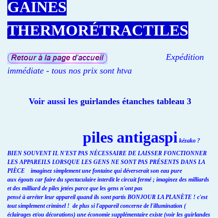
GAINES
THERMORÉTRACTILES
Expédition
immédiate - tous nos prix sont htva
Voir aussi les
guirlandes étanches tableau 3
piles antigaspi
kézako ?
BIEN SOUVENT IL N'EST PAS NÉCESSAIRE DE LAISSER FONCTIONNER
LES APPAREILS LORSQUE LES GENS NE SONT PAS PRÉSENTS DANS LA
PIÈCE imaginez simplement une fontaine qui déverserait son eau pure
aux égouts car faire du spectaculaire interdit le circuit fermé ; imaginez des milliards
et des milliard de piles jetées parce que les gens n'ont pas
pensé à arréter leur appareil quand ils sont partis BONJOUR LA PLANÈTE ! c'est
tout simplement criminel ! de plus si l'appareil concerne de l'illumination (
éclairages et/ou décorations) une économie supplémentaire existe (voir les guirlandes