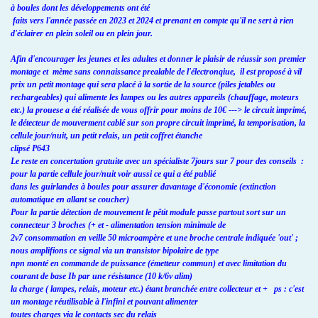
à boules dont les développements ont été
faits vers l'année passée en 2023 et 2024 et prenant en compte qu'il ne sert à rien
d'éclairer en plein soleil ou en plein jour.
Afin d'encourager les jeunes et les adultes et donner le plaisir de réussir son premier
montage et mème sans connaissance prealable de l'électronqiue, il est proposé à vil
prix un petit montage qui sera placé à la sortie de la source (piles jetables ou
rechargeables) qui alimente les lampes ou les autres appareils (chauffage, moteurs
etc.) la prouese a été réalisée de vous offrir pour moins de 10€ ---> le circuit imprimé,
le détecteur de mouverment cablé sur son propre circuit imprimé, la temporisation, la
cellule jour/nuit, un petit relais, un petit coffret étanche
clipsé P643
Le reste en concertation gratuite avec un spécialiste 7jours sur 7 pour des conseils :
pour la partie cellule jour/nuit voir aussi ce qui a été publié
dans les guirlandes à boules pour assurer davantage d'économie (extinction
automatique en allant se coucher)
Pour la partie détection de mouvement le pêtit module passe partout sort sur un
connecteur 3 broches (+ et - alimentation tension minimale de
2v7 consommation en veille 50 microampère et une broche centrale indiquée 'out' ;
nous amplifions ce signal via un transistor bipolaire de type
npn monté en commande de puissance (émetteur commun) et avec limitation du
courant de base Ib par une résistance (10 k/6v alim)
la charge ( lampes, relais, moteur etc.) étant branchée entre collecteur et + ps : c'est
un montage réutilisable à l'infini et pouvant alimenter
toutes charges via le contacts sec du relais