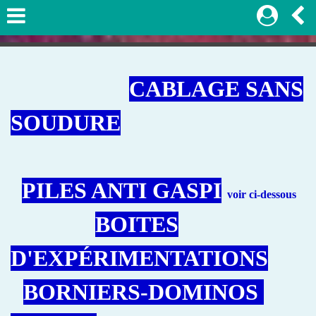
CABLAGE SANS
SOUDURE
PILES ANTI GASPI
voir ci-dessous
BOITES
D'EX
P
ÉRIM
EN
TATIONS
BORNIERS-DOMINOS