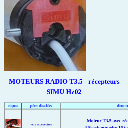
MOTEURS RADIO T3.5 - récepteurs
SIMU Hz02
cliquez
pièces détachées
dénomin
Moteur T3.5 avec réc
vers accessoires
4 Newtons/mètre 16 t