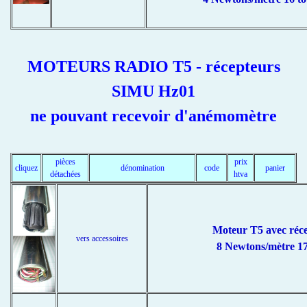
MOTEURS RADIO T5 - récepteurs
SIMU Hz01
ne pouvant recevoir d'anémomètre
pièces
prix
cliquez
dénomination
code
panier
détachées
htva
Moteur T5 avec réc
vers accessoires
8 Newtons/mètre 17