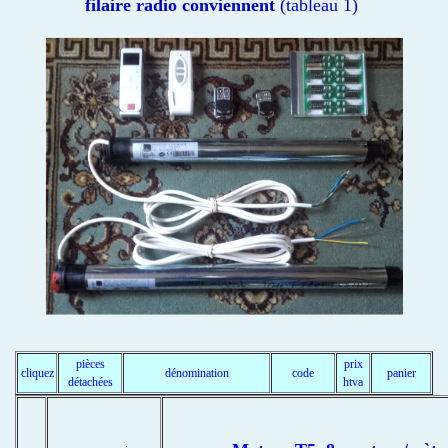
filaire radio conviennent
(tableau 1)
pièces
prix
cliquez
dénomination
code
panier
détachées
htva