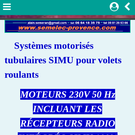
Systèmes motorisés
tubulaires SIMU pour volets
roulants
MOTEURS 230V 50 Hz
INCLUANT LES
RÉCEPTEURS RADIO