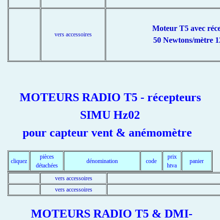
Moteur T5 avec réc
vers accessoires
50 Newtons/mètre 1
MOTEURS RADIO T5 - récepteurs
SIMU Hz02
pour capteur vent & anémomètre
pièces
prix
cliquez
dénomination
code
panier
détachées
htva
vers accessoires
vers accessoires
MOTEURS RADIO T5 & DMI-