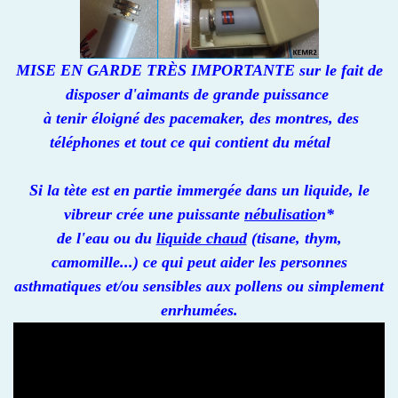
MISE EN GARDE TRÈS IMPORTANTE sur le fait de
disposer d'aimants de grande puissance
à tenir éloigné des pacemaker, des montres, des
téléphones et tout ce qui contient du métal
Si la tète est en partie immergée dans un liquide, le
vibreur crée une puissante
nébulisatio
n*
de l'eau ou du
liquide chaud
(tisane, thym,
camomille...) ce qui peut aider les personnes
asthmatiques et/ou sensibles aux pollens ou simplement
enrhumées.