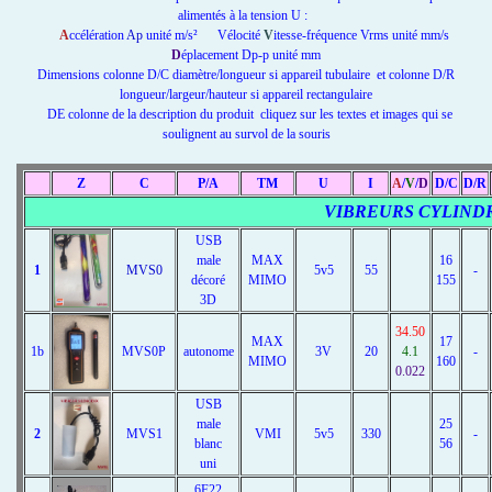
alimentés à la tension U :
A
ccélération
Ap
unité m/s² Vélocité
V
itesse-fréquence Vrms unité mm/s
D
éplacement Dp-p unité mm
Dimensions colonne D/C diamètre/longueur si appareil tubulaire et colonne D/R
longueur/largeur/hauteur si appareil rectangulaire
DE colonne de la description du produit cliquez sur les textes et images qui se
soulignent au survol de la souris
Z
C
P/A
TM
U
I
A
/
V
/
D
D/C
D/R
VIBREURS CYLIND
USB
male
MAX
16
1
MVS0
5v5
55
-
décoré
MIMO
155
3D
34.50
MAX
17
1b
MVS0P
autonome
3V
20
4.1
-
MIMO
160
0.022
USB
male
25
2
MVS1
VMI
5v5
330
-
blanc
56
uni
6F22