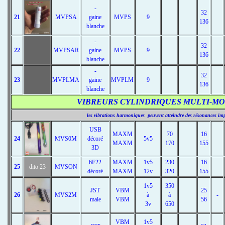
-
32
21
MVPSA
gaine
MVPS
9
136
blanche
-
32
22
MVPSAR
gaine
MVPS
9
136
blanche
-
32
23
MVPLMA
gaine
MVPLM
9
136
blanche
VIBREURS CYLINDRIQUES MULTI-MOTEUR
les vibrations harmoniques peuvent atteindre des résonances impo
USB
MAXM
70
16
24
MVS0M
décoré
5v5
MAXM
170
155
3D
6F22
MAXM
1v5
230
16
25
dito 23
MVSON
décoré
MAXM
12v
320
155
1v5
350
JST
VBM
25
26
MVS2M
à
à
-
male
VBM
56
3v
650
VBM
1v5