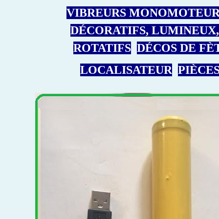
VIBREURS MONOMOTEUR
DÉCORATIFS, LUMINEUX,
ROTATIFS
DÉCOS DE FÈ
LOCALISATEUR
PIÈCE