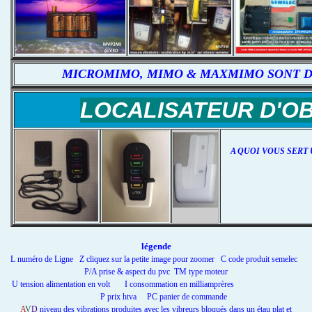
MICROMIMO, MIMO & MAXMIMO SONT D
LOCALISATEUR D'O
A QUOI VOUS SERT 
légende
L numéro de Ligne Z cliquez sur la petite image pour zoomer C code produit semelec
P/A prise & aspect du pvc TM type moteur
U tension alimentation en volt I consommation en milliamprères
P prix htva PC panier de commande
A
V
D
niveau des vibrations produites avec les vibreurs bloqués dans un étau plat et