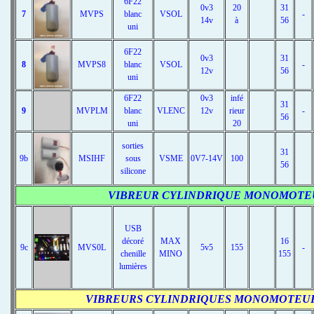
6F22
0v3
20
31
7
MVPS
blanc
VSOL
-
14v
à
56
uni
6F22
0v3
31
8
MVPS8
blanc
VSOL
-
12v
56
uni
6F22
0v3
infé
31
9
MVPLM
blanc
VLENC
12v
rieur
-
56
uni
20
sorties
31
9b
MSIHF
sous
VSME
0V7-14V
100
56
silicone
VIBREUR CYLINDRIQUE
MONOMOTE
USB
décoré
MAX
16
9c
MVS0L
5v5
155
-
chenille
MINO
155
lumières
VIBREURS
CYLINDRIQUES MONOMOTEU