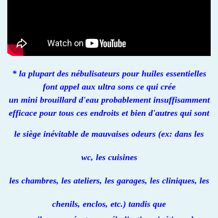
* la plupart des nébulisateurs pour huiles essentielles
font appel aux ultra sons ce qui crée
un mini brouillard d'eau probablement insuffisamment
efficace pour tous ces endroits et bien d'autres qui sont
le siège inévitable de
mauvaises odeurs (ex: dans les
wc, les cuisines
les chambres, les ateliers, les garages, les cliniques, les
chenils, enclos, etc.
) tandis que