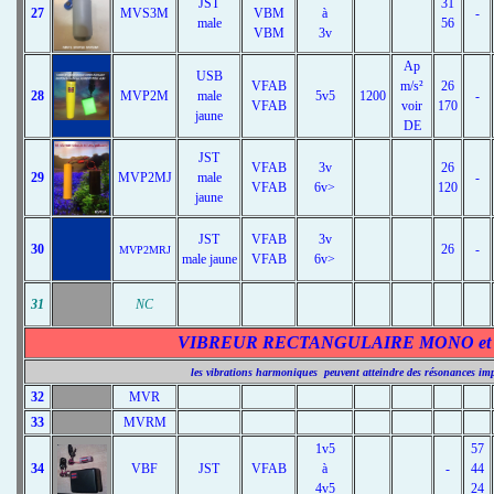
JST
31
27
MVS3M
VBM
à
-
male
56
VBM
3v
Ap
USB
VFAB
m/s²
26
28
MVP2M
male
5v5
1200
-
VFAB
voir
170
jaune
DE
JST
VFAB
3v
26
29
MVP2MJ
male
-
VFAB
6v>
120
jaune
JST
VFAB
3v
30
26
-
MVP2MRJ
male jaune
VFAB
6v>
31
NC
VIBREUR RECTANGULAIRE MONO et MU
les vibrations harmoniques peuvent atteindre des résonances impo
32
MVR
33
MVRM
1v5
57
34
VBF
JST
VFAB
à
-
44
4v5
24