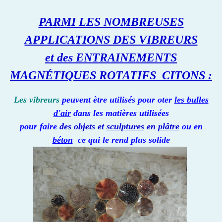
PARMI LES NOMBREUSES
APPLICATIONS DES VIBREURS
et des ENTRAINEMENTS
MAGNÉTIQUES ROTATIFS
CITONS :
Les vibreurs
peuvent ètre utilisés pour oter
les bulles
d'air
dans les matières utilisées
pour faire
des objets et
sculptures
en
plâtre
ou en
béton
ce qui le rend plus solide