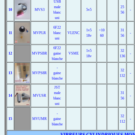
USB
male
25
10
MVS3
5v5
-
blanc
56
uni
6F22
1v5
<10
31
11
MVPLR
blanc
VLENC
-
18v
60
56
uni
6F22
1v5
32
12
MVPSBR
gaine
VSME
-
18v
136
blanche
-
32
13
MVPS8R
gaine
-
132
blanche
JST
male
31
14
MVUSR
-
blanc
56
uni
-
32
15
MVUMR
gaine
-
112
blanche
VIBREURS CYLINDRIQUES MON