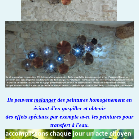
Ils peuvent
mélanger
des peintures homogènement en
évitant d'en gaspiller et obtenir
des
effets spéciaux
par exemple avec les peintures pour
transfert à l'eau.