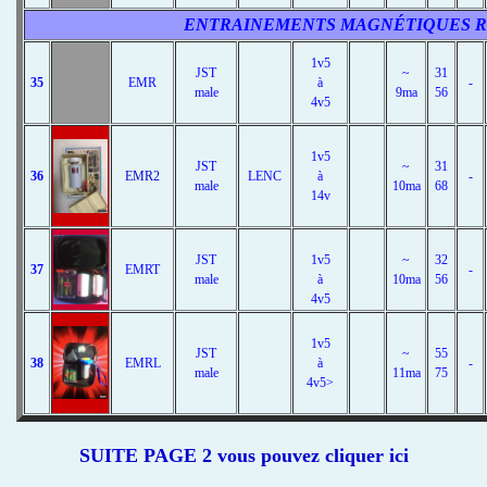
ENTRAINEMENTS MAGNÉTIQUES RO
1v5
JST
~
31
35
EMR
à
-
male
9ma
56
4v5
1v5
JST
~
31
36
EMR2
LENC
à
-
male
10ma
68
14v
JST
1v5
~
32
37
EMRT
-
male
à
10ma
56
4v5
1v5
JST
~
55
38
EMRL
à
-
male
11ma
75
4v5>
SUITE PAGE 2 vous pouvez cliquer ici