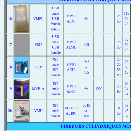
USB
male
118
MVS1
25
16
VMPL
USB
3v
54
AL3V
56
femelle
23
laiteux
USB
76
male
MVS1
25
17
VMP
4v5
50
USB
ALMO
56
19
femelle
JST
25
1V5
76
male
MVP1
26
18
VTP
à
50
JST
ALTR
56
4v5
19
femelle
90
JST
64
MVP1
26
19
MVP1A
male
6v
1200
24
AL6V
90
femelle
24
JST
0v45
58
MVUSR
31
20
VMU
male
à
45
AL18V
56
femelle
18v
32
VIBREURS CYLINDRIQUES MO