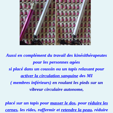
Aussi en complément du travail des kinésithérapeutes
pour les personnes agées
si placé dans un coussin ou un tapis relaxant pour
activer la circulation sanguine
des MI
( membres inférieurs)
en roulant les pieds sur un
vibreur circulaire autonome,
placé sur un tapis pour
masser le dos
, pour
réduire les
cernes
, les rides, raffermir et
retendre
la peau
, réduire