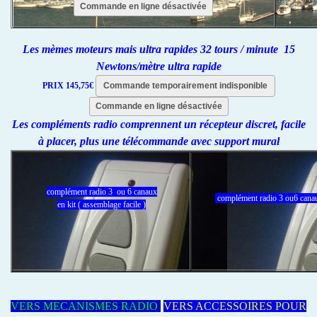
Commande en ligne désactivée
Les mèmes moteurs mais ultra rapides 32 tours / minute 15
Newtons/mètre ultra rapide
PRIX 145,75€
Commande temporairement indisponible
Commande en ligne désactivée
Les compléments radio comprennent un récepteur discret, facile
à placer, plus une télécommande avec support mural
complément radio 3 ou 6 canaux
complément radio 3 ou6 cana
en kit ( assemblage facile )
VERS MECANISMES RADIO
VERS ACCESSOIRES POUR