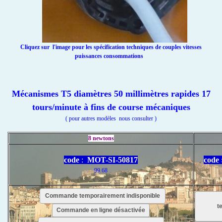
Cliquez sur l'image pour les spécification techniques de couples vitesses
puissances consommations
Mécanismes T5 diamètres 50 millimètres rapides 17
tours/minute à fins de course mécaniques
( pour autres modèles nous consulter )
8 newtons
code
:
MOT-SI-50817
code
99.68
Commande temporairement indisponible
t
Commande en ligne désactivée