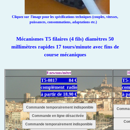
Cliquez sur l'image pour les spécifications techniques (couples, vitesses,
puissances, consommations, adaptations etc.)
Mécanismes T5 filaires (4 fils) diamètres 50
millimètres rapides 17 tours/minute avec fins de
course mécaniques
8 newtons/mètre
1
T5-0817 84 €
T5
complément radio
com
à partir de 18.90 €
à pa
Commande temporairement indisponible
Comman
Commande en ligne désactivée
Com
Commande temporairement indisponible