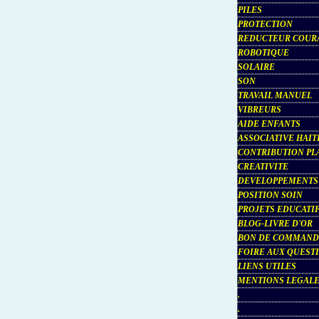
PILES
PROTECTION
REDUCTEUR COUR
ROBOTIQUE
SOLAIRE
SON
TRAVAIL MANUEL
VIBREURS
AIDE ENFANTS
ASSOCIATIVE HAIT
CONTRIBUTION PL
CREATIVITE
DEVELOPPEMENTS
POSITION SOIN
PROJETS EDUCATI
BLOG-LIVRE D'OR
BON DE COMMAN
FOIRE AUX QUEST
LIENS UTILES
MENTIONS LEGAL
.
.