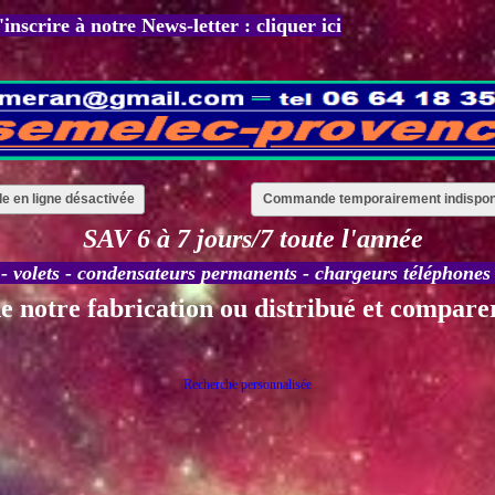
'inscrire à notre News-letter : cliquer ici
 en ligne désactivée
Commande temporairement indispon
SAV 6 à 7 jours/7 toute l'année
-
volets
-
condensateurs permanents
-
chargeurs téléphones
e notre fabricatio
n ou distribué et comparer
Recherche personnalisée