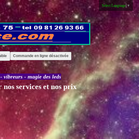
Select Language
▼
ible
Commande en ligne désactivée
-
vibreurs
-
magie des leds
 nos services et nos prix