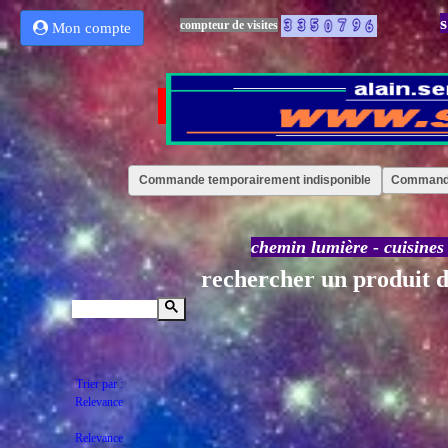
s
compteur de visites
Mon compte
Commande temporairement indisponible
Commande
chemin lumière
-
cuisines
rechercher un produit d
Trier par :
Relevance
Relevance