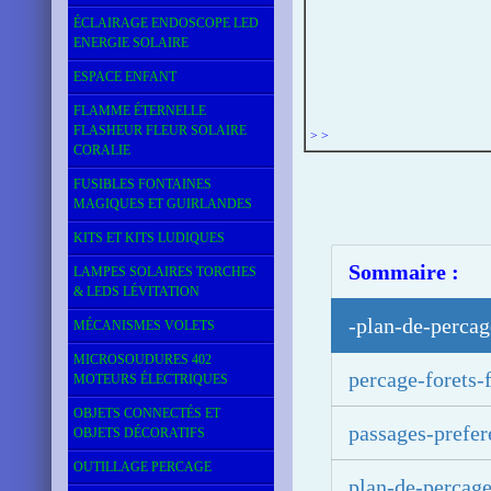
ÉCLAIRAGE ENDOSCOPE LED
ENERGIE SOLAIRE
ESPACE ENFANT
FLAMME ÉTERNELLE
FLASHEUR FLEUR SOLAIRE
> >
CORALIE
FUSIBLES FONTAINES
MAGIQUES ET GUIRLANDES
KITS ET KITS LUDIQUES
Sommaire :
LAMPES SOLAIRES TORCHES
& LEDS LÉVITATION
-plan-de-percag
MÉCANISMES VOLETS
MICROSOUDURES 402
percage-forets-f
MOTEURS ÉLECTRIQUES
OBJETS CONNECTÉS ET
passages-prefer
OBJETS DÉCORATIFS
OUTILLAGE PERCAGE
plan-de-percag