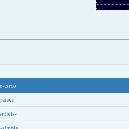
.
.
e-circo
raises
entiels-
e-simple