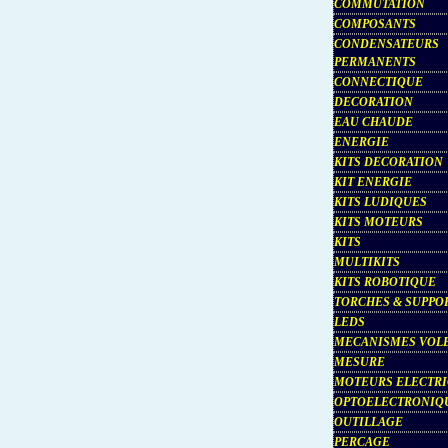
COMMUTATION
COMPOSANTS
CONDENSATEURS
PERMANENTS
CONNECTIQUE
DECORATION
EAU CHAUDE
ENERGIE
KITS DECORATION
KIT ENERGIE
KITS LUDIQUES
KITS MOTEURS
KITS
MULTIKITS
KITS ROBOTIQUE
TORCHES & SUPPO
LEDS
MECANISMES VOL
MESURE
MOTEURS ELECTR
OPTOELECTRONIQ
OUTILLAGE
PERCAGE