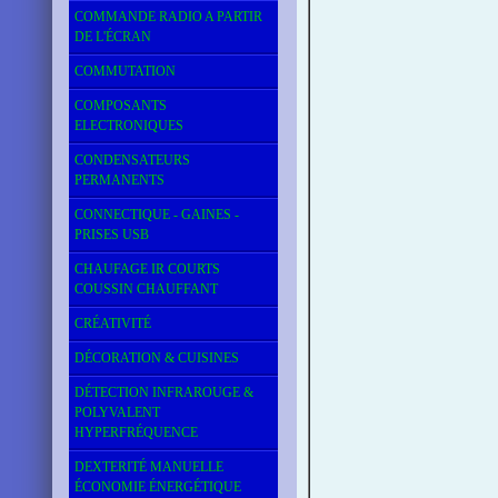
COMMANDE RADIO A PARTIR
DE L'ÉCRAN
COMMUTATION
COMPOSANTS
ELECTRONIQUES
CONDENSATEURS
PERMANENTS
CONNECTIQUE - GAINES -
PRISES USB
CHAUFAGE IR COURTS
COUSSIN CHAUFFANT
CRÉATIVITÉ
DÉCORATION & CUISINES
DÉTECTION INFRAROUGE &
POLYVALENT
HYPERFRÉQUENCE
DEXTERITÉ MANUELLE
ÉCONOMIE ÉNERGÉTIQUE