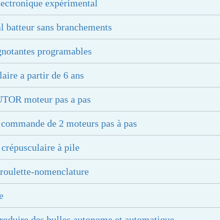
lectronique expérimental
l batteur sans branchements
lignotantes programables
laire a partir de 6 ans
BUTOR moteur pas a pas
e commande de 2 moteurs pas à pas
 crépusculaire à pile
a roulette-nomenclature
e
roduire des bulles autonome et automatique