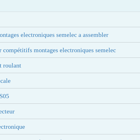
ontages electroniques semelec a assembler
r compétitifs montages electroniques semelec
t roulant
icale
KS05
ecteur
ectronique