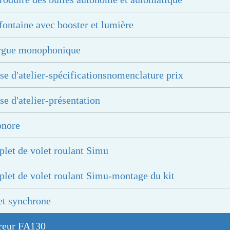
ontaine avec booster et lumière
orgue monophonique
se d'atelier-spécificationsnomenclature prix
se d'atelier-présentation
onore
let de volet roulant Simu
let de volet roulant Simu-montage du kit
et synchrone
breur FA130