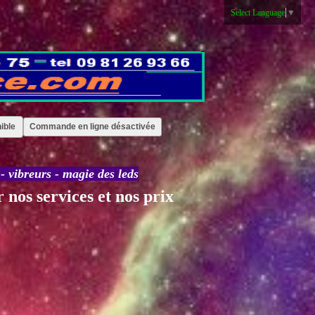
Select Language
▼
ible
Commande en ligne désactivée
-
vibreurs
-
magie des leds
 nos services et nos prix