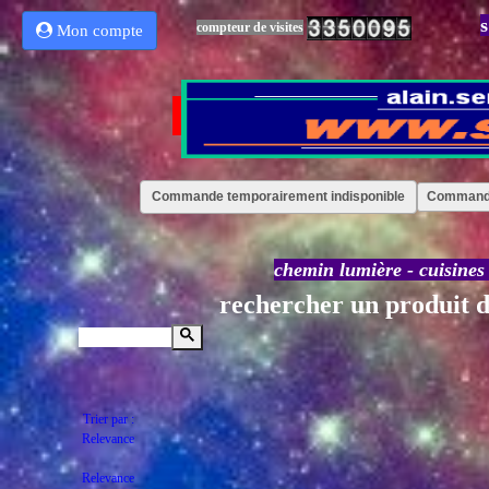
s
compteur de visites
Mon compte
Commande temporairement indisponible
Commande
chemin lumière
-
cuisines
rechercher un produit d
Trier par :
Relevance
Relevance