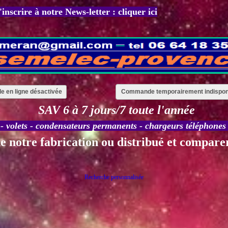
'inscrire à notre News-letter : cliquer ici
 en ligne désactivée
Commande temporairement indispon
SAV 6 à 7 jours/7 toute l'année
-
volets
-
condensateurs permanents
-
chargeurs téléphones
e notre fabricatio
n ou distribué et comparer
Recherche personnalisée