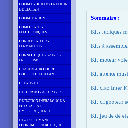
COMMANDE RADIO A PARTIR
DE L'ÉCRAN
Sommaire :
COMMUTATION
COMPOSANTS
Kits ludiques m
ELECTRONIQUES
CONDENSATEURS
Kits à assemble
PERMANENTS
CONNECTIQUE - GAINES -
Kit moteur vole
PRISES USB
CHAUFAGE IR COURTS
Kit attente mus
COUSSIN CHAUFFANT
CRÉATIVITÉ
Kit clap Inter 
DÉCORATION & CUISINES
Kit clignoteur s
DÉTECTION INFRAROUGE &
POLYVALENT
HYPERFRÉQUENCE
Kit jeu de dé el
DEXTERITÉ MANUELLE
ÉCONOMIE ÉNERGÉTIQUE