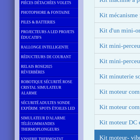
PIÈCES DÉTACHÉES VOLETS
PHOTOPHORE & FONTAINE
Kit mécanisme f
PILES & BATTERIES
Kit d'un mini-
PROJECTEURS A LED PROJETS
ÉDUCATIFS
Kit mini-perceu
RALLONGE INTELLIGENTE
RÉDUCTEURS DE COURANT
Kit mini-perceu
RELAIS ROSE2025
RÉVERBÈRES
Kit minuterie s
ROBOTIQUE SÉCURITÉ ROSE
CRISTAL SIMULATEUR
Kit moteur comp
ALARME
SÉCURITÉ ADULTES SONDE
Kit moteur comp
EXPÉRIM. SPOTS ÉTOILES LED
SIMULATEUR D'ALARME
Kit moteur DC 
TÉLÉCOMMANDES
THERMOPLONGEURS
Kit moteur- vi
VISSERIE THERMOSTAT