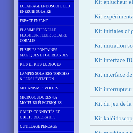
Kit éplucheur é
ÉCLAIRAGE ENDOSCOPE LED
ENERGIE SOLAIRE
Kit expérimenta
ESPACE ENFANT
Kit initiales c
FLAMME ÉTERNELLE
FLASHEUR FLEUR SOLAIRE
CORALIE
Kit initiation so
FUSIBLES FONTAINES
MAGIQUES ET GUIRLANDES
Kit interface 
KITS ET KITS LUDIQUES
Kit interface d
LAMPES SOLAIRES TORCHES
& LEDS LÉVITATION
Kit interrupteur
MÉCANISMES VOLETS
MICROSOUDURES 402
Kit du jeu de l
MOTEURS ÉLECTRIQUES
OBJETS CONNECTÉS ET
Kit kaléidoscop
OBJETS DÉCORATIFS
OUTILLAGE PERCAGE
Kit machine à p