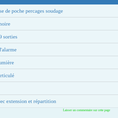
se de poche percages soudage
moire
9 sorties
d'alarme
lumière
rticulé
ec extension et répartition
Laisser un commentaire sur cette page