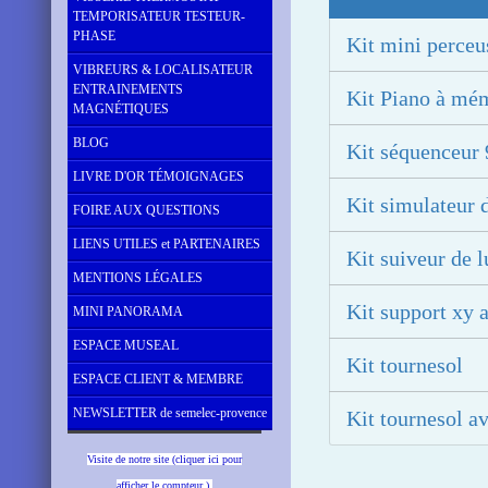
TEMPORISATEUR TESTEUR-
PHASE
Kit mini perceu
VIBREURS & LOCALISATEUR
ENTRAINEMENTS
Kit Piano à mé
MAGNÉTIQUES
BLOG
Kit séquenceur 
LIVRE D'OR TÉMOIGNAGES
Kit simulateur 
FOIRE AUX QUESTIONS
LIENS UTILES et PARTENAIRES
Kit suiveur de 
MENTIONS LÉGALES
Kit support xy a
MINI PANORAMA
ESPACE MUSEAL
Kit tournesol
ESPACE CLIENT & MEMBRE
NEWSLETTER de semelec-provence
Kit tournesol av
Visite de notre site (cliquer ici pour
afficher le compteur )